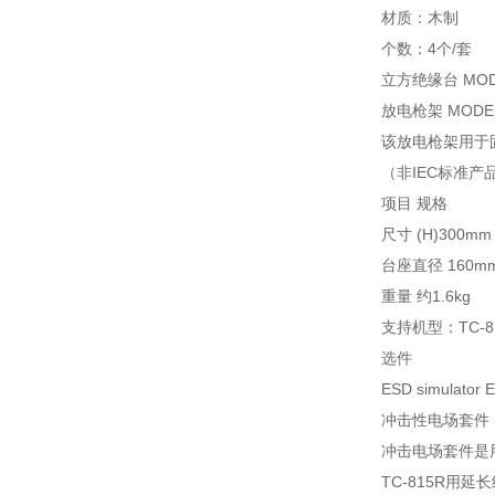
材质：木制
个数：4个/套
立方绝缘台 MODEL
放电枪架 MODEL 
该放电枪架用于
（非IEC标准产
项目 规格
尺寸 (H)300mm
台座直径 160m
重量 约1.6kg
支持机型：TC-8
选件
ESD simulator E
冲击性电场套件 MOD
冲击电场套件是
TC-815R用延长线 