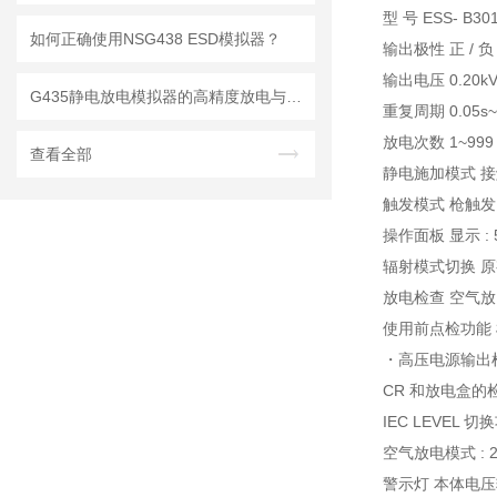
型 号 ESS- B301
如何正确使用NSG438 ESD模拟器？
输出极性 正 / 负
输出电压 0.20kV~
G435静电放电模拟器的高精度放电与波形控制优势
重复周期 0.05s~9
放电次数 1~999
查看全部
静电施加模式 接
触发模式 枪触发 
操作面板 显示 :
辐射模式切换 原有的
放电检查 空气
使用前点检功能
・高压电源输出
CR 和放电盒
IEC LEVEL 切换功
空气放电模式 : 2.0k
警示灯 本体电