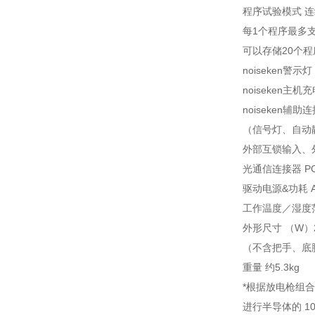
程序试验模式 
每1个程序最多支
可以存储20个程
noiseken
noiseken主
noiseken辅助
（信号灯、自动
外部互锁输入、
光通信连接器 
驱动电源&功耗 AC
工作温度／湿度范
外形尺寸 （W）26
（不含把手、底
重量 约5.3kg
*根据放电枪组
进行半导体的 10