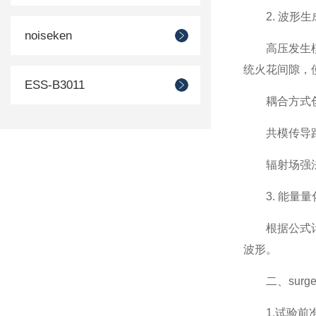
2. 波形生
noiseken
高压发生模块
统火花间隙，
ESS-B3011
耦合方式创
共模传导路径
辐射场强法：
3. 能量量
根据公式计算
波形。
二、surg
1.试验前