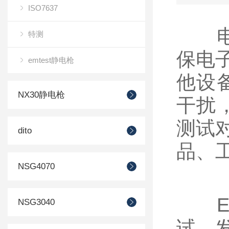
ISO7637
电磁
特测
保电
emtest静电枪
他设
NX30静电枪
干扰
测试
dito
品、
NSG4070
EM
NSG3040
试。